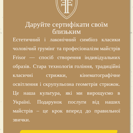
рукавички);
Високі стандарти якості (власна школа
навчання, дуже жорсткі вимоги
Даруйте сертифікати своїм
керівництва до майстерності та деталей
близьким
стрижок).
Естетичний і лаконічний симбіоз класики
Завдяки цьому
чоловіча перукарня
у Бучі під
чоловічий грумінг та професіоналізм майстрів
вивіскою Frisor має конкурентну перевагу
Frisor — спосіб створення індивідуальних
перед іншими подібними закладами.
образів. Стара технологія гоління, традиційні
класичні стрижки, кінематографічне
Як записатись на стрижку в
освітлення і скрупульозна геометрія стрижок.
барбершопі Frisor у Бучі?
Це наша культура, які ми вирощуємо в
У Frisor зробили все, щоб ви могли
Україні. Подарунок послуги від наших
записатися на стрижку в барбершопі в Бучі
майстрів – це крок вперед до правильної
звички.
всього за кілька хвилин. Для цього достатньо
зв’язатись з адміністратором філії по