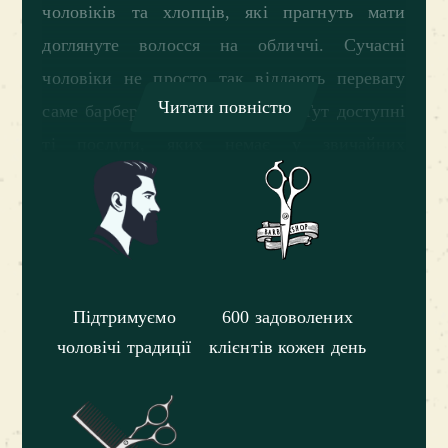
чоловіків та хлопців, які прагнуть мати
доглянуте волосся на обличчі. Сучасні
чоловіки не просто так віддають перевагу
Читати повністю
саме барбершопу Frisor у Бучі. Тут доступні
ті послуги, яких немає у звичайних
перукарнях і навіть дорогих салонах краси.
Наприклад, дотримання класичного
чоловічого стилю та застосування складних
технік гоління. Небезпечна бритва,
Підтримуємо
600 задоволених
преміальні машинки і дуже гострі ножиці
чоловічі традиції
клієнтів кожен день
дозволяють досягти бажаного результату. А
чоловіки-барбери точно знають переваги
гостей, оцінюючи безліч факторів