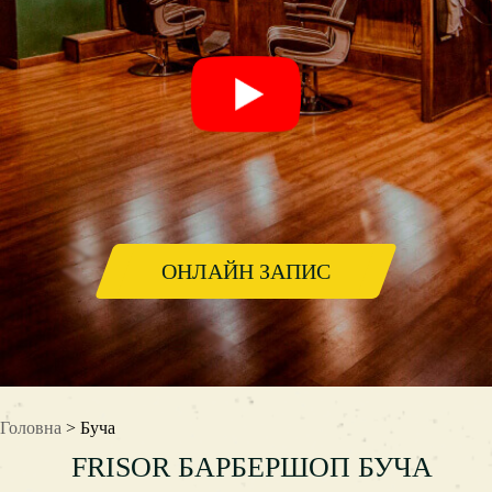
ОНЛАЙН ЗАПИС
Головна
> Буча
FRISOR БАРБЕРШОП БУЧА