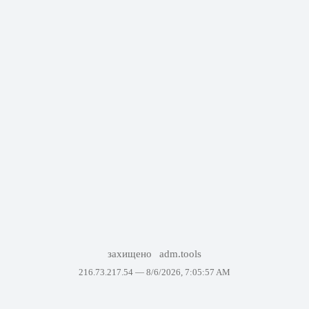
захищено
adm.tools
216.73.217.54 —
8/6/2026, 7:05:57 AM