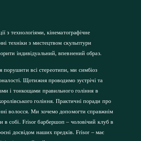
ії з технологіями, кінематографічне
ичні техніки з мистецтвом скульптури
ворити індивідуальний, впевнений образ.
я порушити всі стереотипи, ми симбіоз
коналості. Щотижня проводимо зустрічі та
тами і тонкощами правильного гоління в
оролівського гоління. Практичні поради про
анні волосся. Ми хочемо допомогти справжнім
 в собі. Frisor барбершоп – чоловічий клуб в
роєні досвідом наших предків. Frisor – має