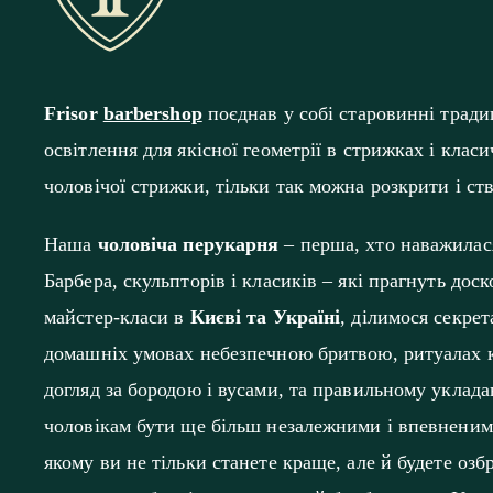
Frisor
barbershop
поєднав у собі старовинні традиц
освітлення для якісної геометрії в стрижках і клас
чоловічої стрижки, тільки так можна розкрити і ст
Наша
чоловіча перукарня
– перша, хто наважилас
Барбера, скульпторів і класиків – які прагнуть дос
майстер-класи в
Києві та Україні
, ділимося секре
домашніх умовах небезпечною бритвою, ритуалах к
догляд за бородою і вусами, та правильному уклад
чоловікам бути ще більш незалежними і впевненими
якому ви не тільки станете краще, але й будете озб