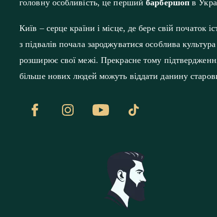
головну особливість, це перший
барбершоп
в Укра
Київ – серце країни і місце, де бере свій початок і
з підвалів почала зароджуватися особлива культура
розширює свої межі. Прекрасне тому підтвердження
більше нових людей можуть віддати данину старов