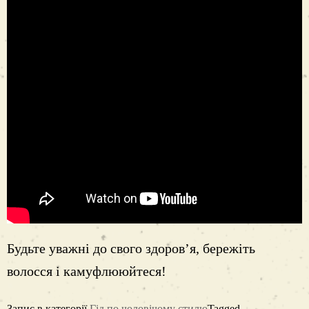
Будьте уважні до свого здоров’я, бережіть
волосся і камуфлююйтеся!
Запис в категорії
Гід по чоловічому стилю
Tagged