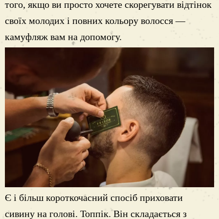
того, якщо ви просто хочете скорегувати відтінок
своїх молодих і повних кольору волосся —
камуфляж вам на допомогу.
Є і більш короткочасний спосіб приховати
сивину на голові. Топпік. Він складається з