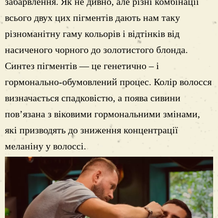
забарвлення. Як не дивно, але різні комбінації
всього двух цих пігментів дають нам таку
різноманітну гаму кольорів і відтінків від
насиченого чорного до золотистого блонда.
Синтез пігментів — це генетично – і
гормонально-обумовлений процес. Колір волосся
визначається спадковістю, а поява сивини
пов’язана з віковими гормональними змінами,
які призводять до зниження концентрації
меланіну у волоссі.