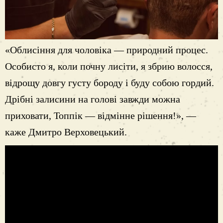
«Облисіння для чоловіка — природний процес.
Особисто я, коли почну лисіти, я збрию волосся,
відрощу довгу густу бороду і буду собою гордий.
Дрібні залисини на голові завжди можна
приховати, Топпік — відмінне рішення!», —
каже Дмитро Верховецький.