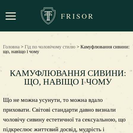
FRISOR
Головна
>
Гід по чоловічому стилю
> Камуфлювання сивини:
що, навіщо і чому
КАМУФЛЮВАННЯ СИВИНИ:
ЩО, НАВІЩО І ЧОМУ
Що не можна усунути, то можна вдало
приховати. Світові стандарти давно визнали
чоловічу сивину естетичної та сексуальною, що
підкреслює життєвий досвід, мудрість і