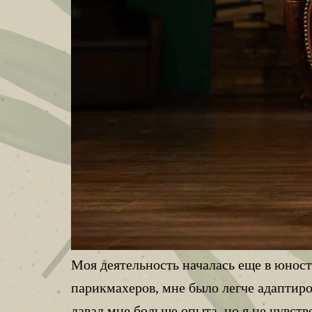
Моя деятельность началась еще в юност
парикмахеров, мне было легче адаптиров
давал мне больше опыта, но я не чувств