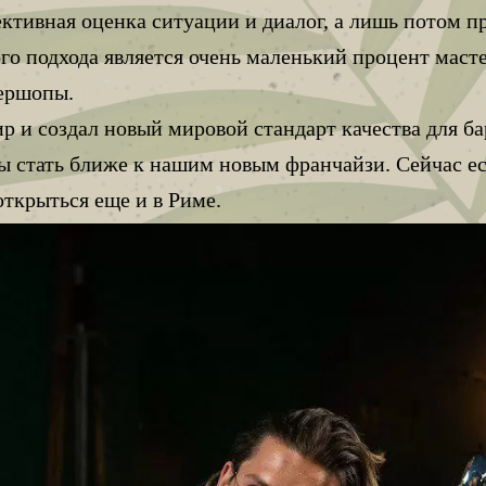
ективная оценка ситуации и диалог, а лишь потом 
ого подхода является очень маленький процент масте
бершопы.
ир и создал новый мировой стандарт качества для б
бы стать ближе к нашим новым франчайзи. Сейчас е
открыться еще и в Риме.