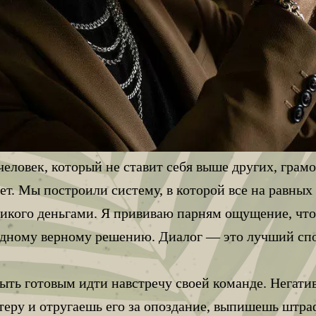
 человек, который не ставит себя выше других, грам
ует. Мы построили систему, в которой все на равны
никого деньгами. Я прививаю парням ощущение, что
 одному верному решению. Диалог — это лучший сп
ть готовым идти навстречу своей команде. Негати
ру и отругаешь его за опоздание, выпишешь штраф,