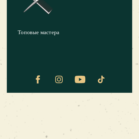
транспорте;
Наличие парковки рядом;
Доступные цены, которые даже ниже, чем у
Топовые мастера
некоторых других мужских
парикмахерских в Запорожье;
Уникальное оформление интерьера;
Профессиональное кинематографичное
освещение;
Комфортная мебель (в зале ожидания и у
рабочего места барбера);
Только опытные мастера, прошедшие
школу барберов, и имеющие многолетний
опыт работы.
Как видите, преимуществ у барбершопа в
Запорожье под вывеской Frisor очень много.