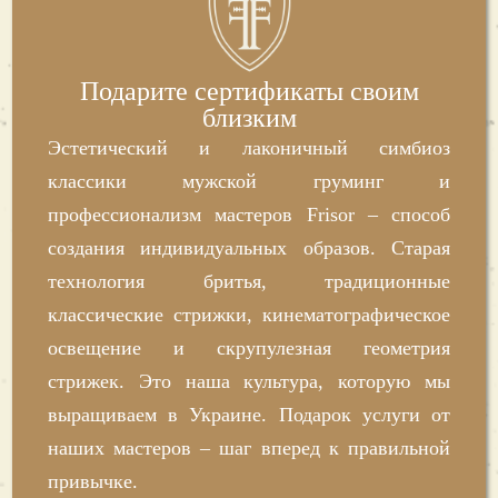
самом заведении остается очень приятная
атмосфера непринужденности. К каждому
мастеру можно обращаться на “ты”, ожидая в
Подарите сертификаты своим
близким
ответ уважительного общения с улыбкой. Это
Эстетический и лаконичный симбиоз
очень важно. Ведь по философии бренда
классики мужской груминг и
Frisor гости приходят не просто на стрижку в
профессионализм мастеров Frisor – способ
парикмахерскую, а к конкретному
создания индивидуальных образов. Старая
профессиональному мастеру. Все мастера
технология бритья, традиционные
знают своих клиентов и дорожат своей
классические стрижки, кинематографическое
репутацией.
освещение и скрупулезная геометрия
стрижек. Это наша культура, которую мы
Многие посетители приходят в
выращиваем в Украине. Подарок услуги от
парикмахерскую Frisor в Запорожье, даже не
наших мастеров – шаг вперед к правильной
зная собственных предпочтений. Однако
привычке.