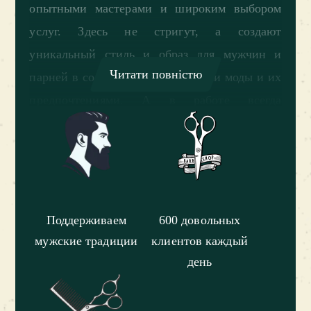
опытными мастерами и широким выбором
услуг. Здесь не стригут, а создают
уникальный стиль и образ для мужчин и
Читати повністю
парней в соответствии с трендами моды и их
предпочтениями. А в работе всегда
используются только лучшие инструменты и
косметические средства.
Согласно опросам гостей этого барбершопа в
Запорожье, есть несколько причин, по
Поддерживаем
600 довольных
которым они выбирают именно Frisor:
мужские традиции
клиентов каждый
день
Удобная локация, позволяющая быстро
добираться до барбершопа из любой точки
города на общественном или личном