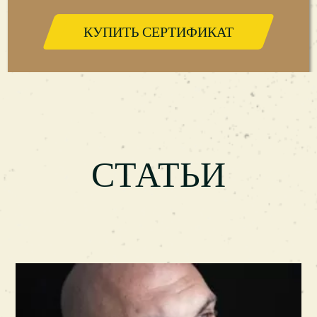
опытные мастера подберут оптимальную
КУПИТЬ СЕРТИФИКАТ
стрижку с учетом формы головы,
предпочтений, образа жизни, стиля одежды и
других факторов. А еще они научат
правильно следить за волосами и бородой,
используя качественные уходовые средства.
СТАТЬИ
Как записаться на стрижку в
барбершоп Запорожья (Frisor)?
Стать гостем барбершопа Frisor в Запорожье
очень просто. Для этого нужно лишь
позвонить по контактному номеру и
записаться на удобное время. А при желании
можно и вовсе сделать запись онлайн, на