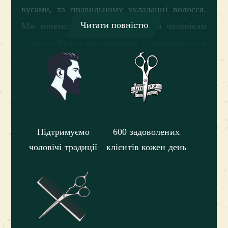
вусами, та правильному укладанні волосся.
Читати повністю
Ми хочемо допомогти справжнім чоловікам
бути ще більш незалежними і впевненими в
собі. Frisor барбершоп – чоловічий клуб в
якому ви не тільки станете краще, але й
будете озброєні досвідом наших предків.
Frisor – має головну особливість, це перший
барбершоп в Україні, відкритий майстрами.
Підтримуємо
600 задоволених
чоловічі традиції
клієнтів кожен день
Київ – серце країни і місце, де бере свій
початок історія імперії перукарень Frisor.
Саме в одному з підвалів почала
зароджуватися особлива культура незалежних
барберів, яка з кожним днем розширює свої