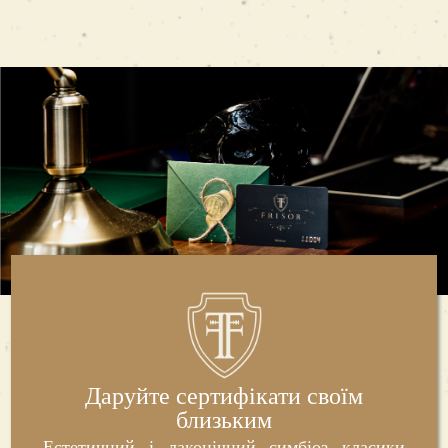
Даруйте сертифікати своїм
близьким
Естетичний і лаконічний симбіоз класики