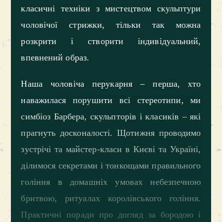
класичні техніки з мистецтвом скульптури
чоловічої стрижки, тільки так можна
розкрити і створити індивідуальний,
впевнений образ.
Наша чоловіча перукарня – перша, хто
наважилася порушити всі стереотипи, ми
симбіоз Барбера, скульпторів і класиків – які
прагнуть досконалості. Щотижня проводимо
зустрічі та майстер-класи в Києві та Україні,
ділимося секретами і тонкощами правильного
гоління в домашніх умовах небезпечною
бритвою, ритуалах королівського гоління.
Практичні поради про догляд за бородою і