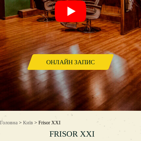
ОНЛАЙН ЗАПИС
Головна
>
Київ
> Frisor XXI
FRISOR XXI