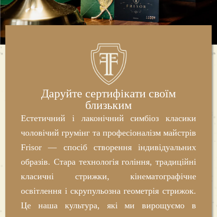
проходить повноцінний комплекс процедур,
спрямованих на стерилізацію та глибоке
очищення. У процесі роботи з небезпечними
бритвами наші спеціалісти використовують
виключно одноразові леза змінного типу.
Перед виконанням кожної процедури
барбер
Даруйте сертифікати своїм
близьким
обов’язково виконує додаткову обробку
Естетичний і лаконічний симбіоз класики
інструментів у присутності клієнта,
чоловічий грумінг та професіоналізм майстрів
скориставшись якісними засобами для
Frisor — спосіб створення індивідуальних
стерилізації. Безпека клієнта для нас понад
образів. Стара технологія гоління, традиційні
усе.
класичні стрижки, кінематографічне
освітлення і скрупульозна геометрія стрижок.
Доступні ціни на послуги у
Це наша культура, які ми вирощуємо в
барбершопі Frisor XXIV