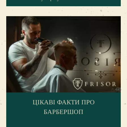
інтер’єр із традиційним стилем. Нам вдається
віддавати данину традиціям, але при цьому
не ігнорувати сучасні рішення, особливі
інновації.
У результаті наші клієнти отримують одразу
три основні переваги:
Можливість обрати для себе безкоштовні
напої, щоб розслабитися та поринути у
справжню «чоловічу атмосферу».
Отримати високоякісні послуги – ідеальна
ЦІКАВІ ФАКТИ ПРО
стрижка, гоління, догляд за волоссям.
БАРБЕРШОП
Отримати корисні поради від майстрів
щодо подальшого вибору косметичних