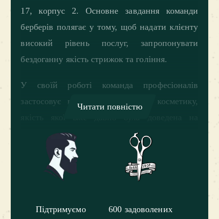
17, корпус 2. Основне завдання команди
берберів полягає у тому, щоб надати клієнту
високий рівень послуг, запропонувати
бездоганну якість стрижок та гоління.
У своїй роботі команда професіоналів
застосовує винятково найкращу косметику,
Читати повністю
якість якої вже давно була доведена на
практиці. Всі інструменти в обов’язковому
порядку проходять багатоетапну
стерилізацію, що дозволяє клієнтам завжди
залишатися впевненими у безпеці та
стерильності.
Підтримуємо
600 задоволених