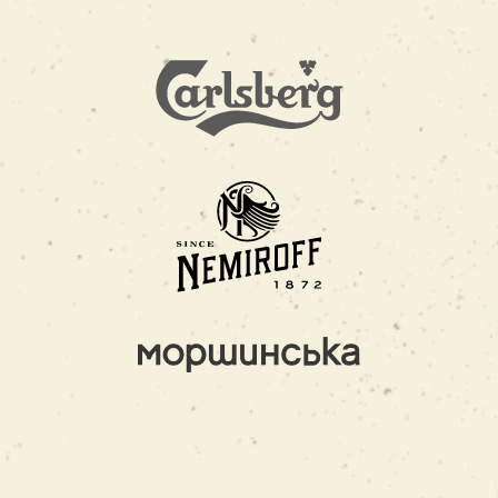
Як виглядає стрижка Андеркат?
Це унікальний контраст довжини волосся з
боків, на маківці: верх завжди залишається
довшим, а боки та потилицю стрижуть
коротко або навіть збривають.
Барбери допоможуть вибрати ідеальну
стрижку з урахуванням зовнішності?
Безперечно. Наші професіонали надають
корисні поради для кожного клієнта не лише
з вибору стрижки, але й рекомендації щодо
подальшого догляду за нею.
Чому варто відвідати
barbershop
?